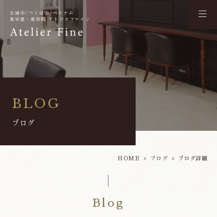
土浦市/つくば市/ベトナム
美容室・美容院 アトリエファイン
BLOG
ブログ
HOME
ブログ
ブログ詳細
Blog