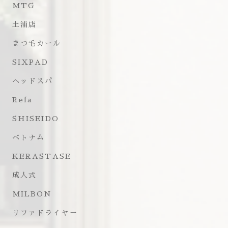
MTG
土浦店
まつ毛カール
SIXPAD
ヘッドスパ
Refa
SHISEIDO
ベトナム
KERASTASE
成人式
MILBON
リファドライヤー