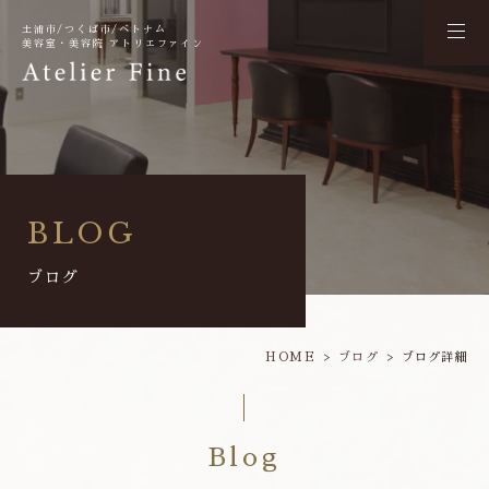
土浦市/つくば市/ベトナム
美容室・美容院 アトリエファイン
BLOG
ブログ
HOME
ブログ
ブログ詳細
Blog