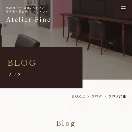
土浦市/つくば市/ベトナム
美容室・美容院 アトリエファイン
BLOG
ブログ
HOME
ブログ
ブログ詳細
Blog