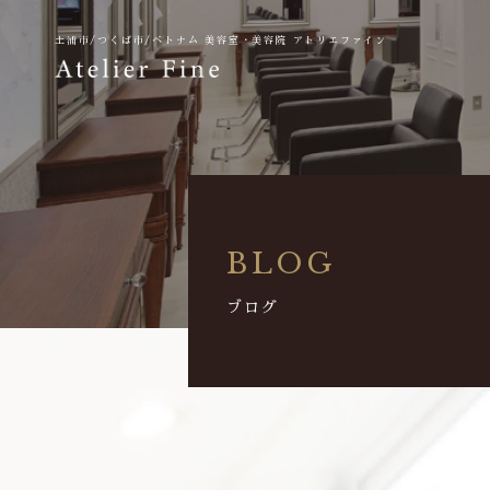
土浦市/つくば市/ベトナム
美容室・美容院 アトリエファイン
BLOG
ブログ