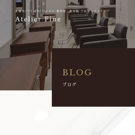
土浦市/つくば市/ベトナム
美容室・美容院 アトリエファイン
BLOG
ブログ