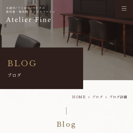
土浦市/つくば市/ベトナム
美容室・美容院 アトリエファイン
BLOG
ブログ
HOME
ブログ
ブログ詳細
Blog