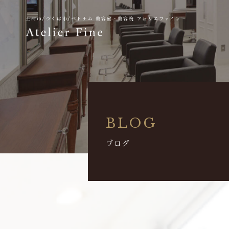
土浦市/つくば市/ベトナム
美容室・美容院 アトリエファイン
BLOG
ブログ