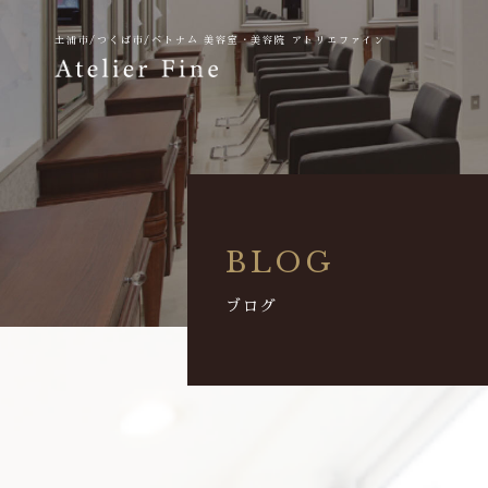
土浦市/つくば市/ベトナム
美容室・美容院 アトリエファイン
BLOG
ブログ