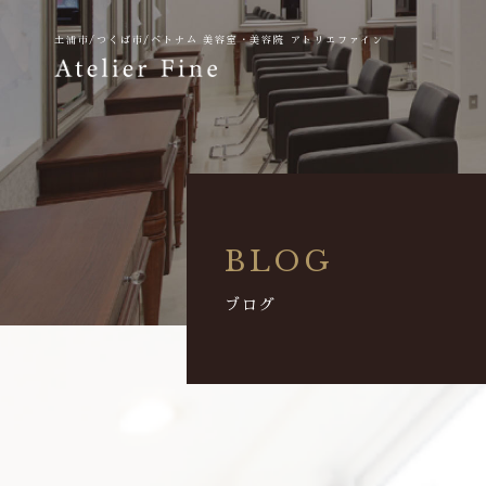
土浦市/つくば市/ベトナム
美容室・美容院 アトリエファイン
BLOG
ブログ