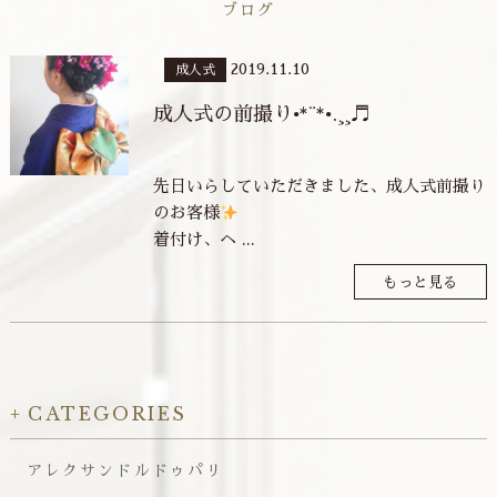
ブログ
2019.11.10
成人式
成人式の前撮り•*¨*•.¸¸♬︎
先日いらしていただきました、成人式前撮り
のお客様
着付け、ヘ ...
もっと見る
CATEGORIES
アレクサンドルドゥパリ