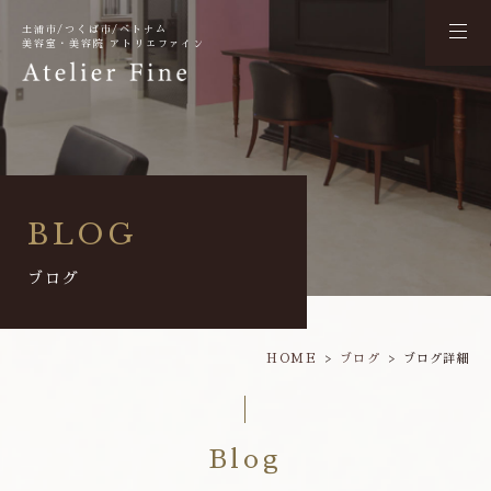
土浦市/つくば市/ベトナム
美容室・美容院 アトリエファイン
BLOG
ブログ
HOME
ブログ
ブログ詳細
Blog