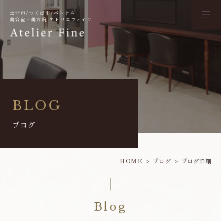
土浦市/つくば市/ベトナム
美容室・美容院 アトリエファイン
BLOG
ブログ
HOME
ブログ
ブログ詳細
Blog