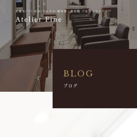
土浦市/つくば市/ベトナム
美容室・美容院 アトリエファイン
BLOG
ブログ