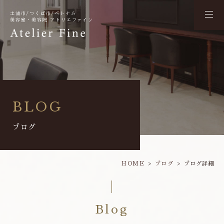
土浦市/つくば市/ベトナム
美容室・美容院 アトリエファイン
BLOG
ブログ
HOME
ブログ
ブログ詳細
Blog