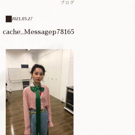
ブログ
2021.05.27
cache_Messagep78165