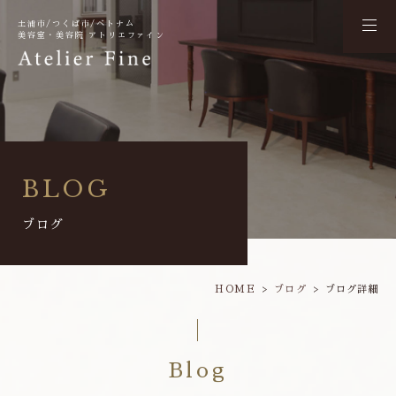
土浦市/つくば市/ベトナム
美容室・美容院 アトリエファイン
BLOG
ブログ
HOME
ブログ
ブログ詳細
Blog