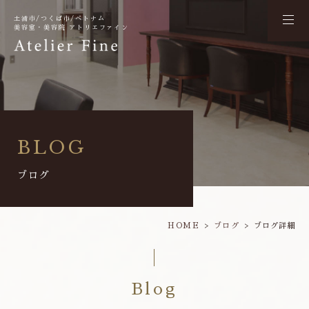
土浦市/つくば市/ベトナム
美容室・美容院 アトリエファイン
BLOG
ブログ
HOME
ブログ
ブログ詳細
Blog