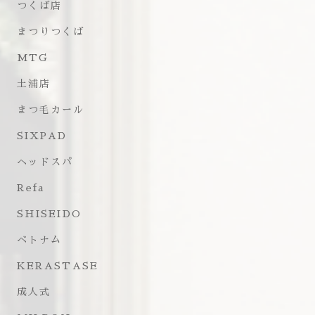
つくば店
まつりつくば
MTG
土浦店
まつ毛カール
SIXPAD
ヘッドスパ
Refa
SHISEIDO
ベトナム
KERASTASE
成人式