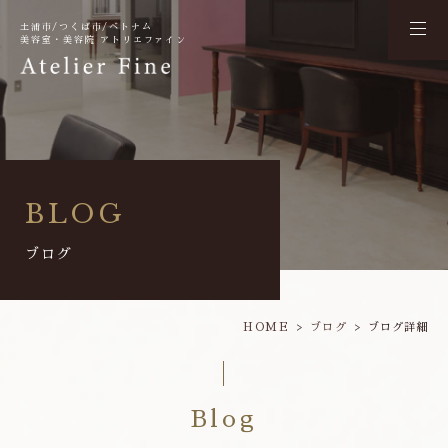
土浦市/つくば市/ベトナム
美容室・美容院 アトリエファイン
BLOG
ブログ
HOME
ブログ
ブログ詳細
Blog