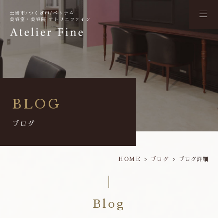
土浦市/つくば市/ベトナム
美容室・美容院 アトリエファイン
BLOG
ブログ
HOME
ブログ
ブログ詳細
Blog